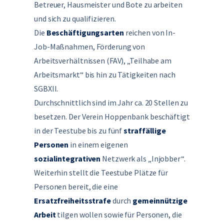
Betreuer, Hausmeister und Bote zu arbeiten
und sich zu qualifizieren.
Die
Beschäftigungsarten
reichen von In-
Job-Maßnahmen, Förderung von
Arbeitsverhältnissen (FAV), „Teilhabe am
Arbeitsmarkt“ bis hin zu Tätigkeiten nach
SGBXII.
Durchschnittlich sind im Jahr ca. 20 Stellen zu
besetzen. Der Verein Hoppenbank beschäftigt
in der Teestube bis zu fünf
straffällige
Personen
in einem eigenen
sozialintegrativen
Netzwerk als „Injobber“.
Weiterhin stellt die Teestube Plätze für
Personen bereit, die eine
Ersatzfreiheitsstrafe
durch
gemeinnützige
Arbeit
tilgen wollen sowie für Personen, die