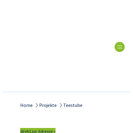
Zum
Inhalt
springen
Home
Projekte
Teestube
direkt zur Adresse »