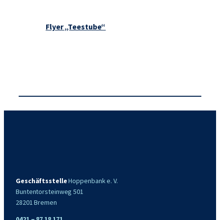
Flyer „Teestube“
Geschäftsstelle
Hoppenbank e. V.
Buntentorsteinweg 501
28201 Bremen
0421 – 87 18 171