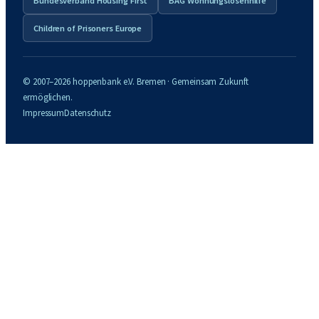
Bundesverband Housing First
BAG Wohnungslosenhilfe
Children of Prisoners Europe
© 2007–2026 hoppenbank e.V. Bremen · Gemeinsam Zukunft
ermöglichen.
Impressum
Datenschutz