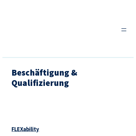
Zum
Inhalt
springen
Beschäftigung &
Qualifizierung
FLEXability